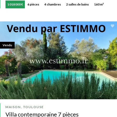
1 018 000 €
6 pièces
4 chambres
2 salles de bains
160 m²
Vendu
MAISON, TOULOUSE
Villa contemporaine 7 pièces