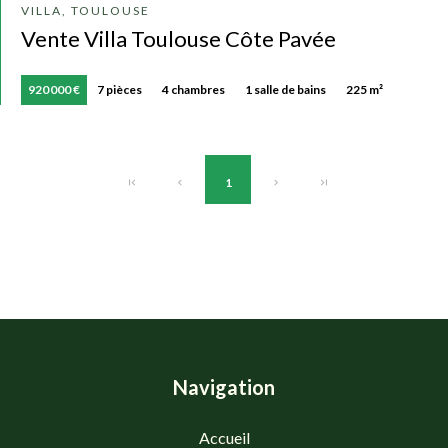
VILLA, TOULOUSE
Vente Villa Toulouse Côte Pavée
920 000 €
7 pièces
4 chambres
1 salle de bains
225 m²
1
Navigation
Accueil