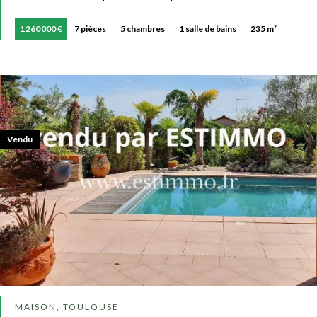
1 260 000 €
7 pièces
5 chambres
1 salle de bains
235 m²
Vendu
MAISON, TOULOUSE