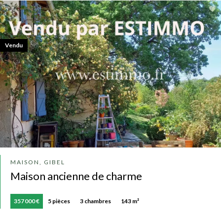
Vendu
MAISON, GIBEL
Maison ancienne de charme
357 000 €
5 pièces
3 chambres
143 m²