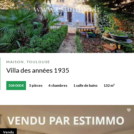
MAISON, TOULOUSE
Villa des années 1935
504 000 €
5 pièces
4 chambres
1 salle de bains
132 m²
Vendu