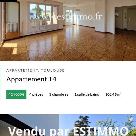
APPARTEMENT, TOULOUSE
Appartement T4
424 000 €
4 pièces
3 chambres
1 salle de bains
105.48 m²