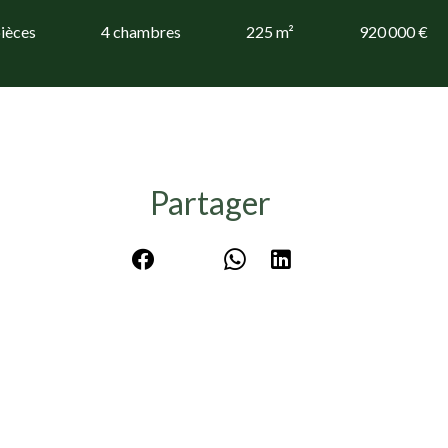
pièces
4 chambres
225 m²
920 000 €
Partager