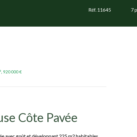
Réf. 11645
7 
², 920 000 €
ouse Côte Pavée
ovée avec goût et développant 225 m2 habitables