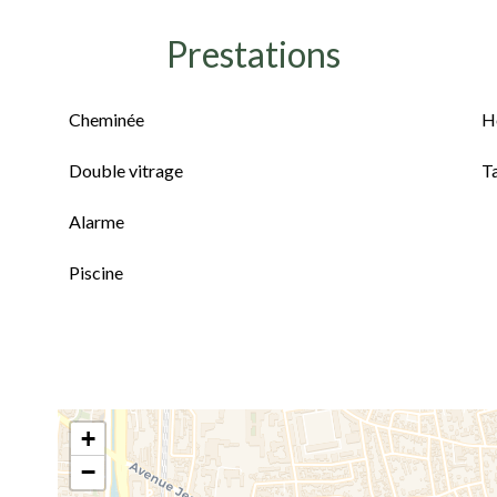
Prestations
Cheminée
H
Double vitrage
T
Alarme
Piscine
+
−